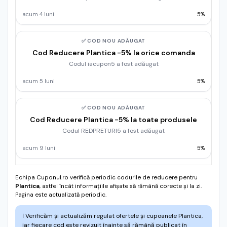
acum 4 luni
5%
✅ COD NOU ADĂUGAT
Cod Reducere Plantica -5% la orice comanda
Codul iacupon5 a fost adăugat
acum 5 luni
5%
✅ COD NOU ADĂUGAT
Cod Reducere Plantica -5% la toate produsele
Codul REDPRETURI5 a fost adăugat
acum 9 luni
5%
Echipa Cuponul.ro verifică periodic codurile de reducere pentru
Plantica
, astfel încât informațiile afișate să rămână corecte și la zi.
Pagina este actualizată periodic.
ℹ️
Verificăm și actualizăm regulat ofertele și cupoanele Plantica,
iar fiecare cod este revizuit înainte să rămână publicat în