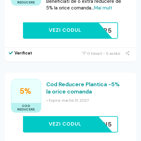
Beneficiati de o extra reducere de
REDUCERE
5% la orice comanda
...
Mai mult
NVOUCHER5
VEZI CODUL
Verificat
0 folosit - 0 astăzi
Cod Reducere Plantica -5%
5%
la orice comanda
• Expira: martie 31, 2027
COD
REDUCERE
IACUPON5
VEZI CODUL