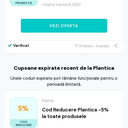
PROMOTIE
• Expira: martie 31, 2027
VEZI OFERTA
Verificat
0 folosit - 0 astăzi
Cupoane expirate recent de la Plantica
Unele coduri expirate pot rămâne funcționale pentru o
perioadă limitată.
Expirat
5%
Cod Reducere Plantica -5%
la toate produsele
COD
REDUCERE