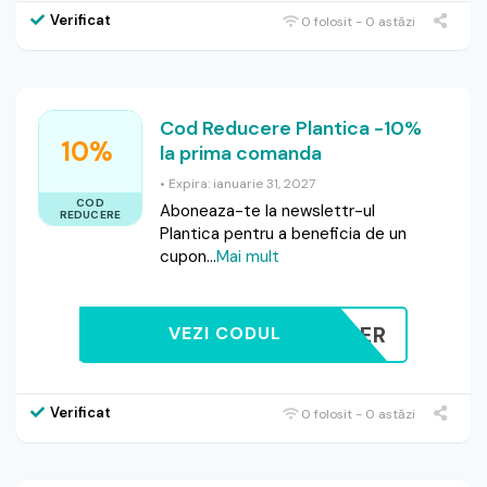
Verificat
0 folosit - 0 astăzi
Cod Reducere Plantica -10%
10%
la prima comanda
• Expira: ianuarie 31, 2027
COD
Aboneaza-te la newslettr-ul
REDUCERE
Plantica pentru a beneficia de un
cupon
...
Mai mult
EWSLETTER
VEZI CODUL
Verificat
0 folosit - 0 astăzi