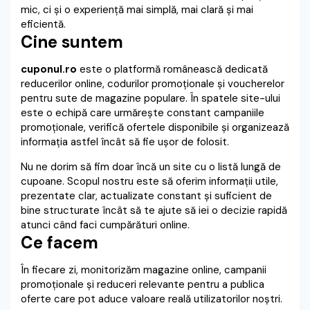
mic, ci și o experiență mai simplă, mai clară și mai
eficientă.
Cine suntem
cuponul.ro
este o platformă românească dedicată
reducerilor online, codurilor promoționale și voucherelor
pentru sute de magazine populare. În spatele site-ului
este o echipă care urmărește constant campaniile
promoționale, verifică ofertele disponibile și organizează
informația astfel încât să fie ușor de folosit.
Nu ne dorim să fim doar încă un site cu o listă lungă de
cupoane. Scopul nostru este să oferim informații utile,
prezentate clar, actualizate constant și suficient de
bine structurate încât să te ajute să iei o decizie rapidă
atunci când faci cumpărături online.
Ce facem
În fiecare zi, monitorizăm magazine online, campanii
promoționale și reduceri relevante pentru a publica
oferte care pot aduce valoare reală utilizatorilor noștri.