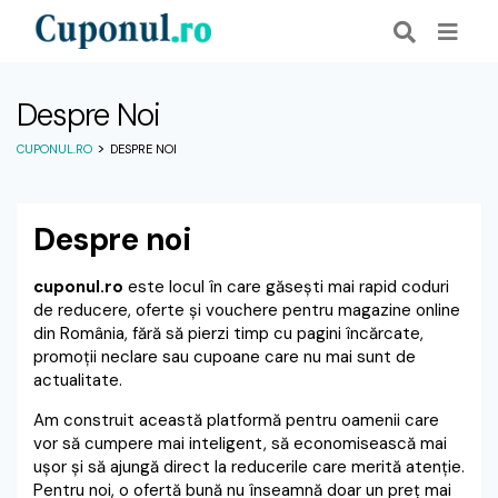
Despre Noi
>
CUPONUL.RO
DESPRE NOI
Despre noi
cuponul.ro
este locul în care găsești mai rapid coduri
de reducere, oferte și vouchere pentru magazine online
din România, fără să pierzi timp cu pagini încărcate,
promoții neclare sau cupoane care nu mai sunt de
actualitate.
Am construit această platformă pentru oamenii care
vor să cumpere mai inteligent, să economisească mai
ușor și să ajungă direct la reducerile care merită atenție.
Pentru noi, o ofertă bună nu înseamnă doar un preț mai