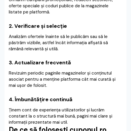
oferte speciale și coduri publice de la magazinele
listate pe platformă.
2. Verificare și selecție
Analizăm ofertele înainte să le publicăm sau să le
păstrăm vizibile, astfel încât informația afișată să
rămână relevantă și utilă.
3. Actualizare frecventă
Revizuim periodic paginile magazinelor și conținutul
asociat pentru a menține platforma cât mai curată și
mai ușor de folosit.
4. Îmbunătățire continuă
Ținem cont de experiența utilizatorilor și lucrăm
constant la o structură mai bună, pagini mai clare și
informații prezentate mai util.
De ce să folosești cuponul.ro