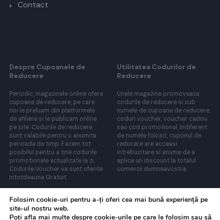
Contact
Despre Cupoanele de
Utilitatea Codurilor de
Reducere
Reducere
Periodic, magazinele online ofera
Unele magazine promoveaza
cupoane de reducere, pe care
codurile de reducere si sub
noi le preluam din platformele
numele de cupoane de reducere,
de afiliere si le publicam online
coduri voucher, voucher cadou
pe site. Codurile de reducere
sau cod promotional. Indiferent
sunt valabile pentru o anumita
de numele folosit, cuponul de
perioada de timp. Facem tot
reducere are acceasi
posibilul pentru a tine codurile
intrebuintare si anume de a
promotionale actualizate la zi.
aplica un discount la totalul
Codurile Voucher va sunt oferite
comenzii dumneavostra.
intotdeauna Gratuit.
Folosim cookie-uri pentru a-ți oferi cea mai bună experiență pe
site-ul nostru web.
Copyright © 2026 Cuponul.ro. Toate drepturile
Poți afla mai multe despre cookie-urile pe care le folosim sau să