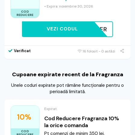
• Expira: noiembrie 30, 2026
COD
REDUCERE
EWSLETTER
VEZI CODUL
Verificat
16 folosit - 0 astăzi
Cupoane expirate recent de la Fragranza
Unele coduri expirate pot rămâne funcționale pentru o
perioadă limitată.
Expirat
10%
Cod Reducere Fragranza 10%
la orice comanda
COD
Pt comenzi de minim 350 lei.
REDUCERE