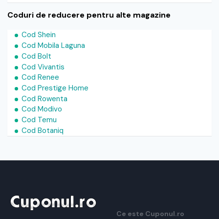
Coduri de reducere pentru alte magazine
Cod Shein
Cod Mobila Laguna
Cod Bolt
Cod Vivantis
Cod Renee
Cod Prestige Home
Cod Rowenta
Cod Modivo
Cod Temu
Cod Botaniq
Ce este Cuponul.ro