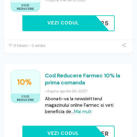
• Expira: martie 31, 2027
COD
REDUCERE
EXTRA25
VEZI CODUL
0 folosit - 0 astăzi
Cod Reducere Farmec 10% la
10%
prima comanda
• Expira: aprilie 30, 2027
COD
Abonati-va la newsleltterul
REDUCERE
magazinului online Farmec si veti
beneficia de
...
Mai mult
EWSLETTER
VEZI CODUL