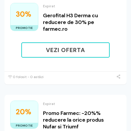
Expirat
30%
Gerofital H3 Derma cu
reducere de 30% pe
farmec.ro
PROMOTIE
VEZI OFERTA
0 folosit - 0 astăzi
Expirat
20%
Promo Farmec: -20%%
reducere la orice produs
Nufar si Triumf
PROMOTIE