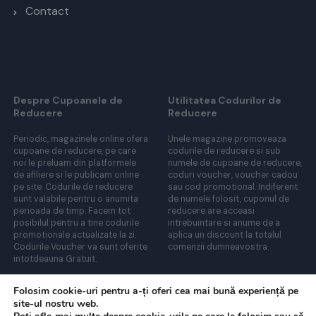
Contact
Despre Cupoanele de
Utilitatea Codurilor de
Reducere
Reducere
Periodic, magazinele online ofera
Unele magazine promoveaza
cupoane de reducere, pe care
codurile de reducere si sub
noi le preluam din platformele
numele de cupoane de reducere,
de afiliere si le publicam online
coduri voucher, voucher cadou
pe site. Codurile de reducere
sau cod promotional. Indiferent
sunt valabile pentru o anumita
de numele folosit, cuponul de
perioada de timp. Facem tot
reducere are acceasi
posibilul pentru a tine codurile
intrebuintare si anume de a
promotionale actualizate la zi.
aplica un discount la totalul
Codurile Voucher va sunt oferite
comenzii dumneavostra.
intotdeauna Gratuit.
Folosim cookie-uri pentru a-ți oferi cea mai bună experiență pe
site-ul nostru web.