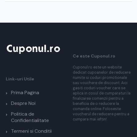
Ce este Cuponul.ro
Cuponul.ro este un website
dedicat cupoanelor de reducere
numite si coduri promotionale
Link-uri Utile
sau vouchere de discount. Aici
gasiti coduri voucher care se
Prima Pagina
aplica in cosul de cumparaturi la
finalizarea comenzii pentru a
Despre Noi
beneficia de o reducere la
comanda online. Foloseste
Politica de
voucherul de reducere pentru a
cumpara mai ieftin!
Confidentialitate
Termeni si Conditii