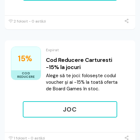
2 folosit - 0 astăzi
Expirat
15%
Cod Reducere Carturesti
-15% la jocuri
COD
Alege să te joci: folosește codul
REDUCERE
voucher și ai -15% la toată oferta
de Board Games în stoc.
JOC
1 folosit - 0 astăzi