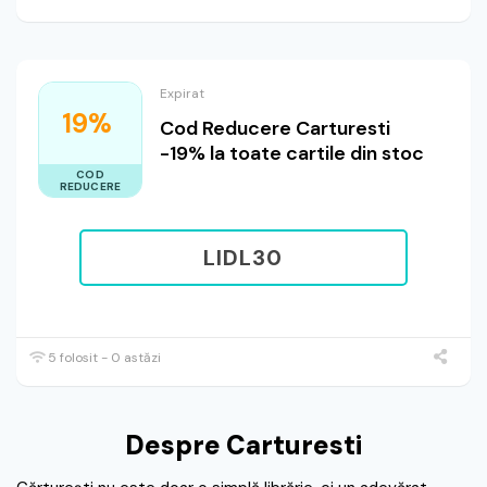
Expirat
19%
Cod Reducere Carturesti
-19% la toate cartile din stoc
COD
REDUCERE
LIDL30
5 folosit - 0 astăzi
Despre Carturesti