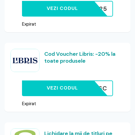
EXTRA25
VEZI CODUL
Expirat
Cod Voucher Libris: -20% la
toate produsele
B20CITESC
VEZI CODUL
Expirat
Lichidare la mii de titluri pe