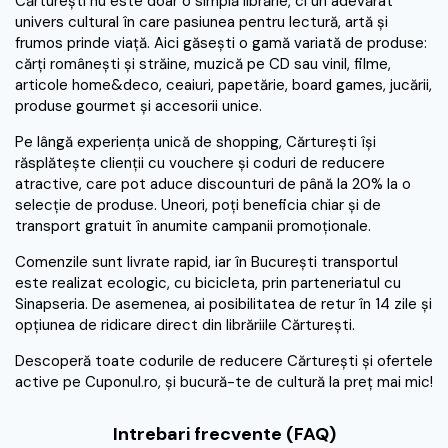
Cărturești nu este doar o simplă librărie, ci un adevărat
univers cultural în care pasiunea pentru lectură, artă și
frumos prinde viață. Aici găsești o gamă variată de produse:
cărți românești și străine, muzică pe CD sau vinil, filme,
articole home&deco, ceaiuri, papetărie, board games, jucării,
produse gourmet și accesorii unice.
Pe lângă experiența unică de shopping, Cărturești își
răsplătește clienții cu vouchere și coduri de reducere
atractive, care pot aduce discounturi de până la 20% la o
selecție de produse. Uneori, poți beneficia chiar și de
transport gratuit în anumite campanii promoționale.
Comenzile sunt livrate rapid, iar în București transportul
este realizat ecologic, cu bicicleta, prin parteneriatul cu
Sinapseria. De asemenea, ai posibilitatea de retur în 14 zile și
opțiunea de ridicare direct din librăriile Cărturești.
Descoperă toate codurile de reducere Cărturești și ofertele
active pe Cuponul.ro, și bucură-te de cultură la preț mai mic!
Intrebari frecvente (FAQ)