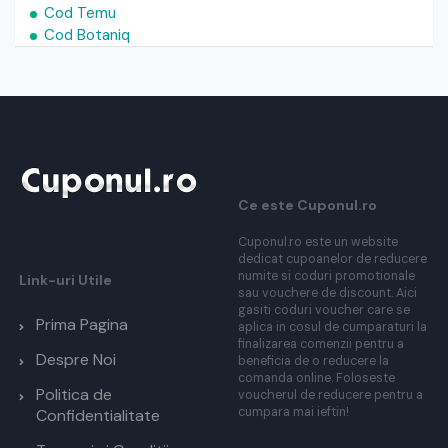
Cod Temu
Cod Botaniq
Ce este Cuponul.ro
Cuponul.ro este un website
dedicat cupoanelor de reducere
numite si coduri promotionale
Link-uri Utile
sau vouchere de discount. Aici
gasiti coduri voucher care se
Prima Pagina
aplica in cosul de cumparaturi la
finalizarea comenzii pentru a
Despre Noi
beneficia de o reducere la
comanda online. Foloseste
Politica de
voucherul de reducere pentru a
cumpara mai ieftin!
Confidentialitate