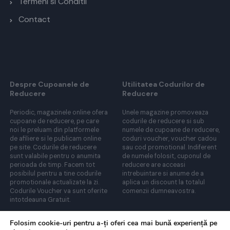
Termeni si Conditii
Contact
Despre Cupoanele de
Utilitatea Codurilor de
Reducere
Reducere
Periodic, magazinele online ofera
Unele magazine promoveaza
cupoane de reducere, pe care
codurile de reducere si sub
noi le preluam din platformele
numele de cupoane de reducere,
de afiliere si le publicam online
coduri voucher, voucher cadou
pe site. Codurile de reducere
sau cod promotional. Indiferent
sunt valabile pentru o anumita
de numele folosit, cuponul de
perioada de timp. Facem tot
reducere are acceasi
posibilul pentru a tine codurile
intrebuintare si anume de a
promotionale actualizate la zi.
aplica un discount la totalul
Codurile Voucher va sunt oferite
comenzii dumneavostra.
intotdeauna Gratuit.
Folosim cookie-uri pentru a-ți oferi cea mai bună experiență pe