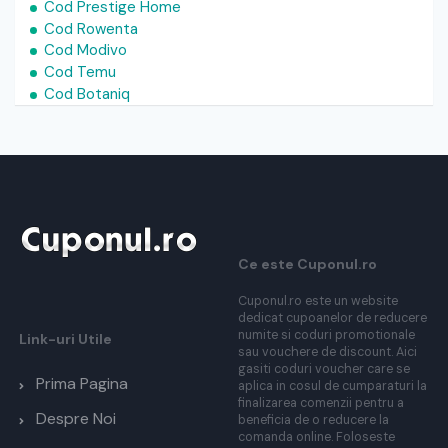
Cod Prestige Home
Cod Rowenta
Cod Modivo
Cod Temu
Cod Botaniq
Ce este Cuponul.ro
Cuponul.ro este un website
dedicat cupoanelor de reducere
numite si coduri promotionale
Link-uri Utile
sau vouchere de discount. Aici
gasiti coduri voucher care se
Prima Pagina
aplica in cosul de cumparaturi la
finalizarea comenzii pentru a
Despre Noi
beneficia de o reducere la
comanda online. Foloseste