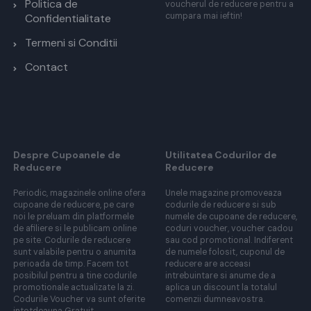
Politica de
voucherul de reducere pentru a
cumpara mai ieftin!
Confidentialitate
Termeni si Conditii
Contact
Despre Cupoanele de
Utilitatea Codurilor de
Reducere
Reducere
Periodic, magazinele online ofera
Unele magazine promoveaza
cupoane de reducere, pe care
codurile de reducere si sub
noi le preluam din platformele
numele de cupoane de reducere,
de afiliere si le publicam online
coduri voucher, voucher cadou
pe site. Codurile de reducere
sau cod promotional. Indiferent
sunt valabile pentru o anumita
de numele folosit, cuponul de
perioada de timp. Facem tot
reducere are acceasi
posibilul pentru a tine codurile
intrebuintare si anume de a
promotionale actualizate la zi.
aplica un discount la totalul
Codurile Voucher va sunt oferite
comenzii dumneavostra.
intotdeauna Gratuit.