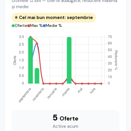
Ultimele 12 luni — oferte adăugate, reducere maximă
și medie
⭐ Cel mai bun moment: septembrie
Oferte
Max %
Medie %
5
Oferte
Active acum