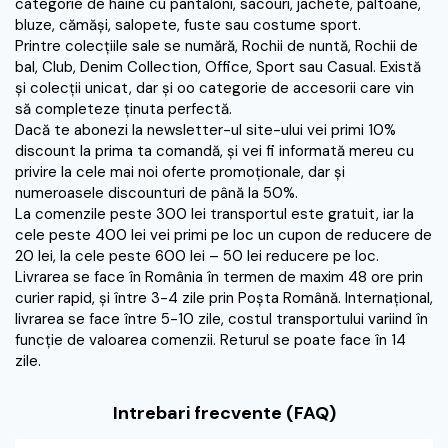
categorie de haine cu pantaloni, sacouri, jachete, paltoane,
bluze, cămăşi, salopete, fuste sau costume sport.
Printre colecţiile sale se numără, Rochii de nuntă, Rochii de
bal, Club, Denim Collection, Office, Sport sau Casual. Există
şi colecţii unicat, dar şi oo categorie de accesorii care vin
să completeze ţinuta perfectă.
Dacă te abonezi la newsletter-ul site-ului vei primi 10%
discount la prima ta comandă, şi vei fi informată mereu cu
privire la cele mai noi oferte promoţionale, dar şi
numeroasele discounturi de până la 50%.
La comenzile peste 300 lei transportul este gratuit, iar la
cele peste 400 lei vei primi pe loc un cupon de reducere de
20 lei, la cele peste 600 lei – 50 lei reducere pe loc.
Livrarea se face în România în termen de maxim 48 ore prin
curier rapid, şi între 3-4 zile prin Poşta Română. Internaţional,
livrarea se face între 5-10 zile, costul transportului variind în
funcţie de valoarea comenzii. Returul se poate face în 14
zile.
Intrebari frecvente (FAQ)