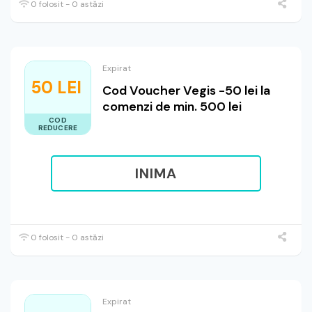
0 folosit - 0 astăzi
Expirat
50 LEI
Cod Voucher Vegis -50 lei la
comenzi de min. 500 lei
COD
REDUCERE
INIMA
0 folosit - 0 astăzi
Expirat