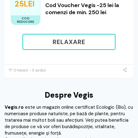
25LEI
Cod Voucher Vegis -25 lei la
comenzi de min. 250 lei
COD
REDUCERE
RELAXARE
0 folosit - 0 astăzi
Despre Vegis
Vegis.ro
este un magazin online certificat Ecologic (Bio), cu
numeroase produse naturiste, pe bază de plante, pentru
tratarea mai multot boli sau afecţiuni. Veţi putea beneficia
de produse ce vă vor oferi bunădispoziţie, vitalitate,
frumuseţe, energie şi forţă.