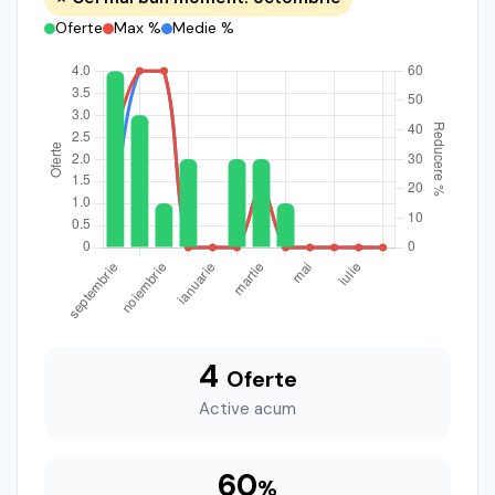
Oferte
Max %
Medie %
4
Oferte
Active acum
60
%