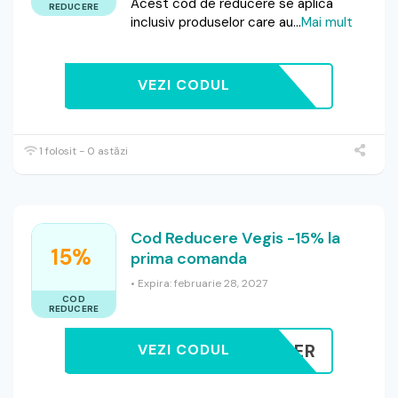
Acest cod de reducere se aplica
REDUCERE
inclusiv produselor care au
...
Mai mult
VEZI CODUL
1 folosit - 0 astăzi
Cod Reducere Vegis -15% la
15%
prima comanda
• Expira: februarie 28, 2027
COD
REDUCERE
EWSLETTER
VEZI CODUL