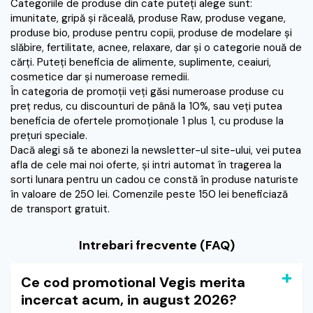
Categoriile de produse din cate puteţi alege sunt:
imunitate, gripă şi răceală, produse Raw, produse vegane,
produse bio, produse pentru copii, produse de modelare şi
slăbire, fertilitate, acnee, relaxare, dar şi o categorie nouă de
cărţi. Puteţi beneficia de alimente, suplimente, ceaiuri,
cosmetice dar şi numeroase remedii.
În categoria de promoţii veţi găsi numeroase produse cu
preţ redus, cu discounturi de până la 10%, sau veţi putea
beneficia de ofertele promoţionale 1 plus 1, cu produse la
preţuri speciale.
Dacă alegi să te abonezi la newsletter-ul site-ului, vei putea
afla de cele mai noi oferte, şi intri automat în tragerea la
sorti lunara pentru un cadou ce constă în produse naturiste
în valoare de 250 lei. Comenzile peste 150 lei beneficiază
de transport gratuit.
Intrebari frecvente (FAQ)
Ce cod promotional Vegis merita
incercat acum, in august 2026?