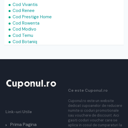
Cod Vivantis
Cod Renee
Cod Prestige Home
Cod Rowenta
Cod Modivo
Cod Temu
Cod Botaniq
Ce este Cuponul.ro
Cuponul.ro este un website
dedicat cupoanelor de reducere
numite si coduri promotionale
Link-uri Utile
sau vouchere de discount. Aici
gasiti coduri voucher care se
Prima Pagina
aplica in cosul de cumparaturi la