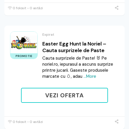
0 folosit - 0 astăzi
Expirat
Easter Egg Hunt la Noriel –
Cauta surprizele de Paste
PROMOTIE
Cauta surprizele de Paste! 🐰 Pe
noriel.ro, iepurasul a ascuns surprize
printre jucarii. Gaseste produsele
marcate cu 🥚, adau
...More
VEZI OFERTA
0 folosit - 0 astăzi