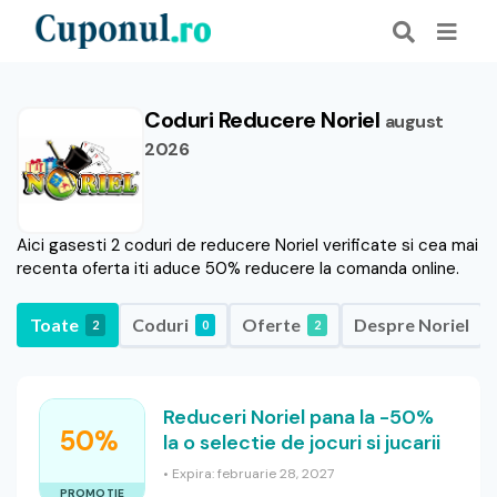
Coduri Reducere Noriel
august
2026
Aici gasesti 2 coduri de reducere Noriel verificate si cea mai
recenta oferta iti aduce 50% reducere la comanda online.
Toate
Coduri
Oferte
Despre Noriel
2
0
2
Reduceri Noriel pana la -50%
50%
la o selectie de jocuri si jucarii
• Expira: februarie 28, 2027
PROMOTIE