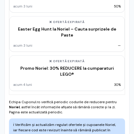
acum 3 luni
50%
❌ OFERTĂ EXPIRATĂ
Easter Egg Hunt la Noriel – Cauta surprizele de
Paste
acum 3 luni
—
❌ OFERTĂ EXPIRATĂ
Promo Noriel: 30% REDUCERE la cumparaturi
LEGO®
acum 4 luni
30%
Echipa Cuponul.ro verifică periodic codurile de reducere pentru
Noriel
, astfel încât informațiile afișate să rămână corecte și la zi.
Pagina este actualizată periodic.
ℹ️
Verificăm și actualizăm regulat ofertele și cupoanele Noriel,
iar fiecare cod este revizuit înainte să rămână publicat în