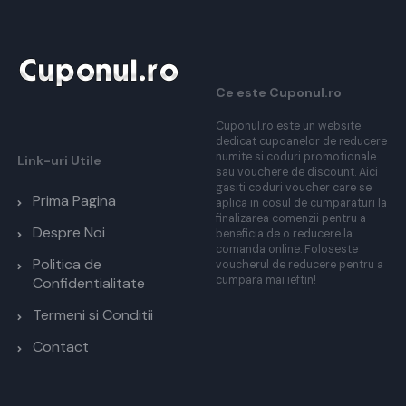
Ce este Cuponul.ro
Cuponul.ro este un website
dedicat cupoanelor de reducere
numite si coduri promotionale
Link-uri Utile
sau vouchere de discount. Aici
gasiti coduri voucher care se
Prima Pagina
aplica in cosul de cumparaturi la
finalizarea comenzii pentru a
Despre Noi
beneficia de o reducere la
comanda online. Foloseste
Politica de
voucherul de reducere pentru a
cumpara mai ieftin!
Confidentialitate
Termeni si Conditii
Contact