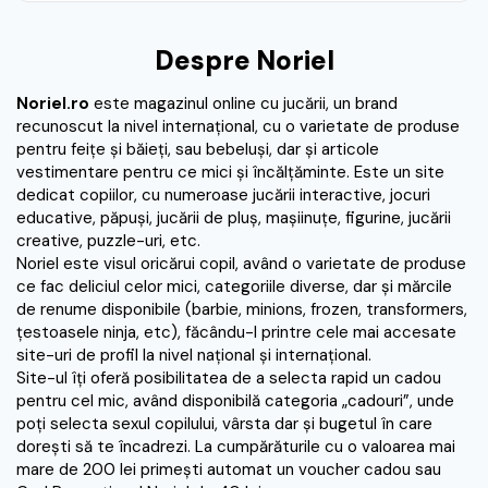
Despre Noriel
Noriel.ro
este magazinul online cu jucării, un brand
recunoscut la nivel internaţional, cu o varietate de produse
pentru feiţe şi băieţi, sau bebeluşi, dar şi articole
vestimentare pentru ce mici şi încălţăminte. Este un site
dedicat copiilor, cu numeroase jucării interactive, jocuri
educative, păpuşi, jucării de pluş, maşiinuţe, figurine, jucării
creative, puzzle-uri, etc.
Noriel este visul oricărui copil, având o varietate de produse
ce fac deliciul celor mici, categoriile diverse, dar şi mărcile
de renume disponibile (barbie, minions, frozen, transformers,
ţestoasele ninja, etc), făcându-l printre cele mai accesate
site-uri de profil la nivel naţional şi internaţional.
Site-ul îţi oferă posibilitatea de a selecta rapid un cadou
pentru cel mic, având disponibilă categoria „cadouri”, unde
poţi selecta sexul copilului, vârsta dar şi bugetul în care
doreşti să te încadrezi. La cumpărăturile cu o valoarea mai
mare de 200 lei primeşti automat un voucher cadou sau