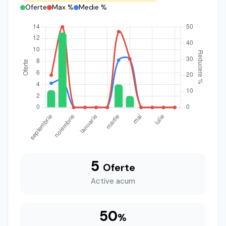
Oferte
Max %
Medie %
5
Oferte
Active acum
50
%