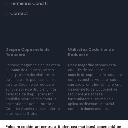
Termeni si Conditii
Contact
Despre Cupoanele de
Utilitatea Codurilor de
Reducere
Reducere
Periodic, magazinele online ofera
Unele magazine promoveaza
cupoane de reducere, pe care
codurile de reducere si sub
noi le preluam din platformele
numele de cupoane de reducere,
de afiliere si le publicam online
coduri voucher, voucher cadou
pe site. Codurile de reducere
sau cod promotional. Indiferent
sunt valabile pentru o anumita
de numele folosit, cuponul de
perioada de timp. Facem tot
reducere are acceasi
posibilul pentru a tine codurile
intrebuintare si anume de a
promotionale actualizate la zi.
aplica un discount la totalul
Codurile Voucher va sunt oferite
comenzii dumneavostra.
intotdeauna Gratuit.
Folosim cookie-uri pentru a-ți oferi cea mai bună experiență pe