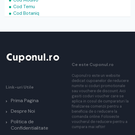
Cod Modivo
Cod Temu
Cod Botaniq
Ce este Cuponul.ro
Cuponul.ro este un website
dedicat cupoanelor de reducere
numite si coduri promotionale
Link-uri Utile
sau vouchere de discount. Aici
gasiti coduri voucher care se
Prima Pagina
aplica in cosul de cumparaturi la
finalizarea comenzii pentru a
Despre Noi
beneficia de o reducere la
comanda online. Foloseste
Politica de
voucherul de reducere pentru a
cumpara mai ieftin!
Confidentialitate