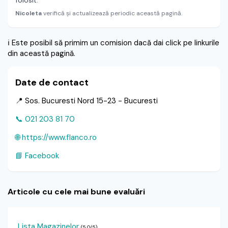
folosit.
Nicoleta
verifică și actualizează periodic această pagină.
ℹ️
Este posibil să primim un comision dacă dai click pe linkurile
din această pagină.
Date de contact
📍 Sos. Bucuresti Nord 15-23 - Bucuresti
📞 021 203 81 70
🌐 https://www.flanco.ro
📘 Facebook
Articole cu cele mai bune evaluări
Lista Magazinelor
(5.0/5)