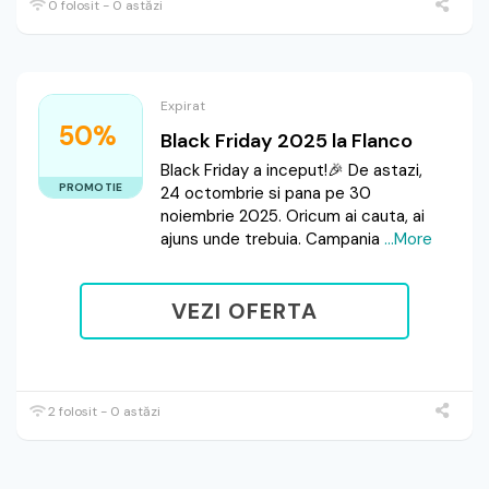
0 folosit - 0 astăzi
Expirat
50%
Black Friday 2025 la Flanco
Black Friday a inceput!🎉 De astazi,
PROMOTIE
24 octombrie si pana pe 30
noiembrie 2025. Oricum ai cauta, ai
ajuns unde trebuia. Campania
...More
VEZI OFERTA
2 folosit - 0 astăzi