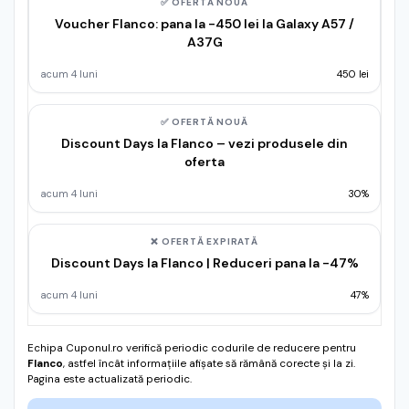
✅ OFERTĂ NOUĂ
Voucher Flanco: pana la -450 lei la Galaxy A57 /
A37G
acum 4 luni
450 lei
✅ OFERTĂ NOUĂ
Discount Days la Flanco – vezi produsele din
oferta
acum 4 luni
30%
❌ OFERTĂ EXPIRATĂ
Discount Days la Flanco | Reduceri pana la -47%
acum 4 luni
47%
Echipa Cuponul.ro verifică periodic codurile de reducere pentru
Flanco
, astfel încât informațiile afișate să rămână corecte și la zi.
Pagina este actualizată periodic.