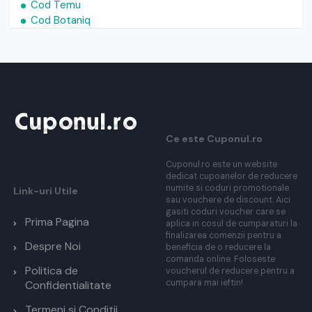
Cod Temu
Cod Botaniq
Ce este Cuponul.ro
Cuponul.ro este un website
dedicat cupoanelor de reducere
numite si coduri promotionale
Link-uri Utile
sau vouchere de discount. Aici
gasiti coduri voucher care se
Prima Pagina
aplica in cosul de cumparaturi la
finalizarea comenzii pentru a
Despre Noi
beneficia de o reducere la
comanda online. Foloseste
Politica de
voucherul de reducere pentru a
cumpara mai ieftin!
Confidentialitate
Termeni si Conditii