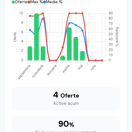
Oferte
Max %
Medie %
4
Oferte
Active acum
90
%