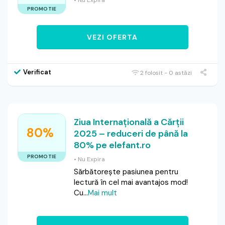
• Nu Expira
PROMOTIE
VEZI OFERTA
Verificat
2 folosit - 0 astăzi
Ziua Internațională a Cărții
80%
2025 – reduceri de până la
80% pe elefant.ro
PROMOTIE
• Nu Expira
Sărbătorește pasiunea pentru
lectură în cel mai avantajos mod!
Cu
...
Mai mult