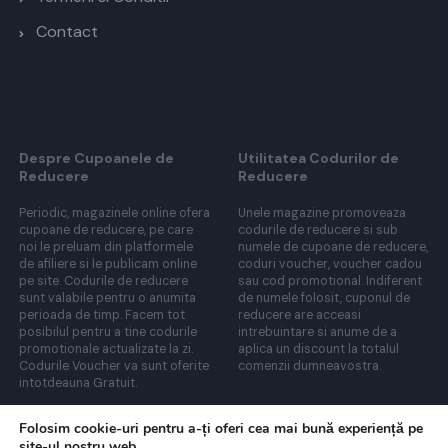
Contact
Despre Cupoanele de
Utilitatea Codurilor de
Reducere
Reducere
Periodic, magazinele online ofera
Unele magazine promoveaza
cupoane de reducere, pe care
codurile de reducere si sub
noi le preluam din platformele
numele de cupoane de reducere,
de afiliere si le publicam online
coduri voucher, voucher cadou
pe site. Codurile de reducere
sau cod promotional. Indiferent
sunt valabile pentru o anumita
de numele folosit, cuponul de
perioada de timp. Facem tot
reducere are acceasi
posibilul pentru a tine codurile
intrebuintare si anume de a
promotionale actualizate la zi.
aplica un discount la totalul
Codurile Voucher va sunt oferite
comenzii dumneavostra.
intotdeauna Gratuit.
Folosim cookie-uri pentru a-ți oferi cea mai bună experiență pe
site-ul nostru web.