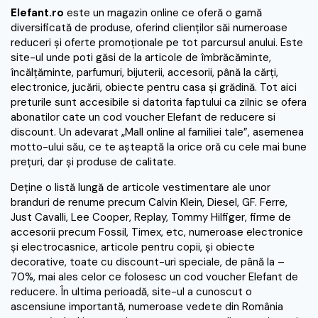
Elefant.ro
este un magazin online ce oferă o gamă
diversificată de produse, oferind clienţilor săi numeroase
reduceri şi oferte promoţionale pe tot parcursul anului. Este
site-ul unde poti găsi de la articole de îmbrăcăminte,
încălţăminte, parfumuri, bijuterii, accesorii, până la cărţi,
electronice, jucării, obiecte pentru casa şi grădină. Tot aici
preturile sunt accesibile si datorita faptului ca zilnic se ofera
abonatilor cate un cod voucher Elefant de reducere si
discount. Un adevarat „Mall online al familiei tale”, asemenea
motto-ului său, ce te aşteaptă la orice oră cu cele mai bune
preţuri, dar şi produse de calitate.
Deţine o listă lungă de articole vestimentare ale unor
branduri de renume precum Calvin Klein, Diesel, GF. Ferre,
Just Cavalli, Lee Cooper, Replay, Tommy Hilfiger, firme de
accesorii precum Fossil, Timex, etc, numeroase electronice
şi electrocasnice, articole pentru copii, şi obiecte
decorative, toate cu discount-uri speciale, de până la –
70%, mai ales celor ce folosesc un cod voucher Elefant de
reducere. În ultima perioadă, site-ul a cunoscut o
ascensiune importantă, numeroase vedete din România