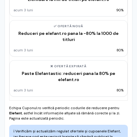
acum 3 luni
90%
✅ OFERTĂ NOUĂ
Reduceri pe elefant.ro pana la -80% la 1000 de
titluri
acum 3 luni
80%
❌ OFERTĂ EXPIRATĂ
Paste Elefantastic: reduceri pana la 80% pe
elefant.ro
acum 3 luni
80%
Echipa Cuponul.ro verifică periodic codurile de reducere pentru
Elefant
, astfel încât informațiile afișate să rămână corecte și la zi.
Pagina este actualizată periodic.
ℹ️
Verificăm și actualizăm regulat ofertele și cupoanele Elefant,
iar fiecare cod este revizuit înainte să rămână publicat în