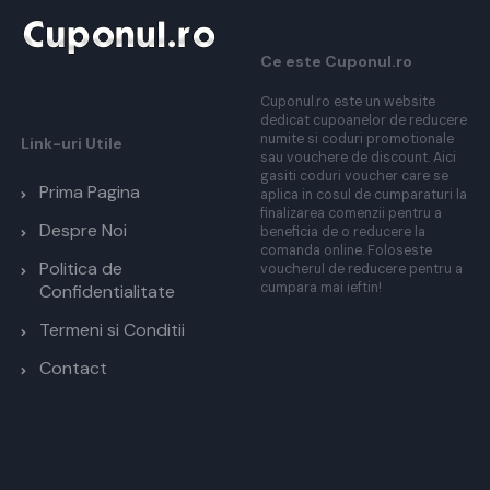
Ce este Cuponul.ro
Cuponul.ro este un website
dedicat cupoanelor de reducere
numite si coduri promotionale
Link-uri Utile
sau vouchere de discount. Aici
gasiti coduri voucher care se
Prima Pagina
aplica in cosul de cumparaturi la
finalizarea comenzii pentru a
Despre Noi
beneficia de o reducere la
comanda online. Foloseste
Politica de
voucherul de reducere pentru a
cumpara mai ieftin!
Confidentialitate
Termeni si Conditii
Contact