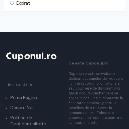
Expirat
Ce este Cuponul.ro
Cuponul.ro este un website
dedicat cupoanelor de reducere
numite si coduri promotionale
Link-uri Utile
sau vouchere de discount. Aici
gasiti coduri voucher care se
Prima Pagina
aplica in cosul de cumparaturi la
finalizarea comenzii pentru a
Despre Noi
beneficia de o reducere la
comanda online. Foloseste
Politica de
voucherul de reducere pentru a
cumpara mai ieftin!
Confidentialitate