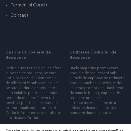
Termeni si Conditii
Contact
Despre Cupoanele de
Utilitatea Codurilor de
Reducere
Reducere
Periodic, magazinele online ofera
Unele magazine promoveaza
cupoane de reducere, pe care
codurile de reducere si sub
noi le preluam din platformele
numele de cupoane de reducere,
de afiliere si le publicam online
coduri voucher, voucher cadou
pe site. Codurile de reducere
sau cod promotional. Indiferent
sunt valabile pentru o anumita
de numele folosit, cuponul de
perioada de timp. Facem tot
reducere are acceasi
posibilul pentru a tine codurile
intrebuintare si anume de a
promotionale actualizate la zi.
aplica un discount la totalul
Codurile Voucher va sunt oferite
comenzii dumneavostra.
intotdeauna Gratuit.