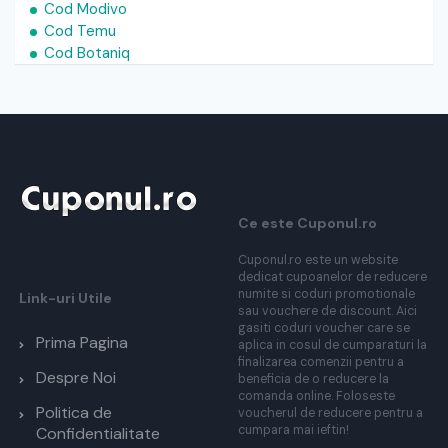
Cod Modivo
Cod Temu
Cod Botaniq
Ce este Cuponul.ro
Cuponul.ro este un website
dedicat cupoanelor de reducere
numite si coduri promotionale
Link-uri Utile
sau vouchere de discount. Aici
gasiti coduri voucher care se
Prima Pagina
aplica in cosul de cumparaturi la
finalizarea comenzii pentru a
Despre Noi
beneficia de o reducere la
comanda online. Foloseste
Politica de
voucherul de reducere pentru a
cumpara mai ieftin!
Confidentialitate