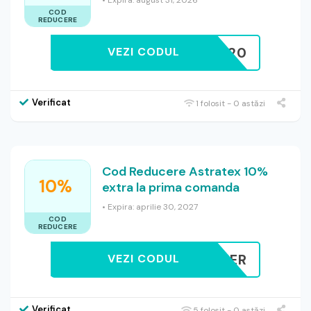
• Expira: august 31, 2026
COD
REDUCERE
BRA20
VEZI CODUL
Verificat
1 folosit - 0 astăzi
Cod Reducere Astratex 10%
10%
extra la prima comanda
• Expira: aprilie 30, 2027
COD
REDUCERE
EWSLETTER
VEZI CODUL
Verificat
5 folosit - 0 astăzi