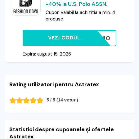
-40% la U.S. Polo ASSN.
Cupon valabil la achizitia a min. 4
produse.
GET40
VEZI CODUL
Expira: august 15, 2026
Rating utilizatori pentru Astratex
5
/ 5 (
14
voturi)
Statistici despre cupoanele și ofertele
Astratex