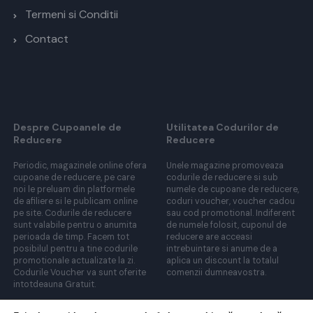
Termeni si Conditii
Contact
Despre Cupoanele de
Utilitatea Codurilor de
Reducere
Reducere
Periodic, magazinele online ofera
Unele magazine promoveaza
cupoane de reducere, pe care
codurile de reducere si sub
noi le preluam din platformele
numele de cupoane de reducere,
de afiliere si le publicam online
coduri voucher, voucher cadou
pe site. Codurile de reducere
sau cod promotional. Indiferent
sunt valabile pentru o anumita
de numele folosit, cuponul de
perioada de timp. Facem tot
reducere are acceasi
posibilul pentru a tine codurile
intrebuintare si anume de a
promotionale actualizate la zi.
aplica un discount la totalul
Codurile Voucher va sunt oferite
comenzii dumneavostra.
intotdeauna Gratuit.