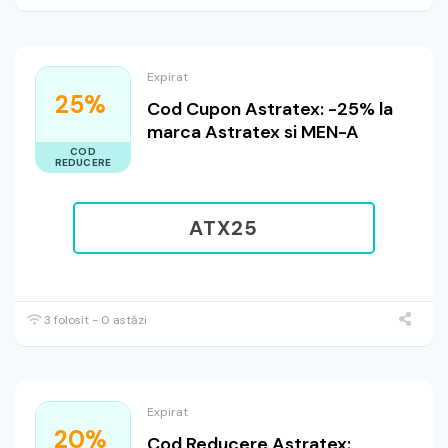
Expirat
25%
Cod Cupon Astratex: -25% la
marca Astratex si MEN-A
COD
REDUCERE
ATX25
3 folosit - 0 astăzi
Expirat
20%
Cod Reducere Astratex: