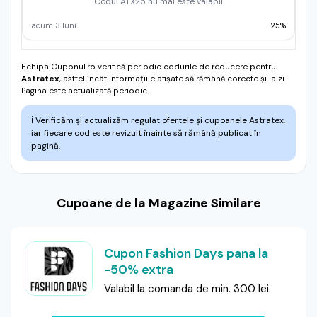
Codul ATX25 nu mai este valabil
acum 3 luni
25%
Echipa Cuponul.ro verifică periodic codurile de reducere pentru
Astratex
, astfel încât informațiile afișate să rămână corecte și la zi.
Pagina este actualizată periodic.
ℹ️
Verificăm și actualizăm regulat ofertele și cupoanele Astratex,
iar fiecare cod este revizuit înainte să rămână publicat în
pagină.
Cupoane de la Magazine Similare
Cupon Fashion Days pana la
-50% extra
Valabil la comanda de min. 300 lei.