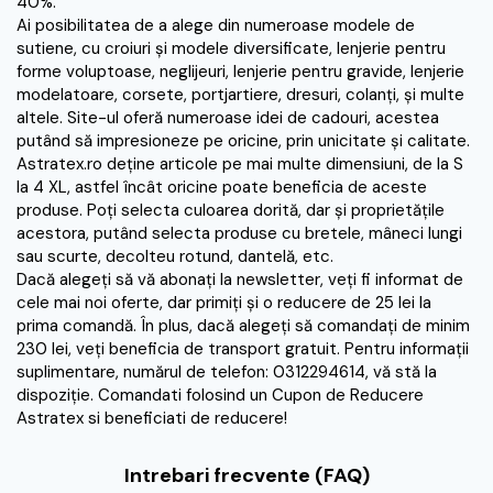
40%.
Ai posibilitatea de a alege din numeroase modele de
sutiene, cu croiuri şi modele diversificate, lenjerie pentru
forme voluptoase, neglijeuri, lenjerie pentru gravide, lenjerie
modelatoare, corsete, portjartiere, dresuri, colanţi, şi multe
altele. Site-ul oferă numeroase idei de cadouri, acestea
putând să impresioneze pe oricine, prin unicitate şi calitate.
Astratex.ro deţine articole pe mai multe dimensiuni, de la S
la 4 XL, astfel încât oricine poate beneficia de aceste
produse. Poţi selecta culoarea dorită, dar şi proprietăţile
acestora, putând selecta produse cu bretele, mâneci lungi
sau scurte, decolteu rotund, dantelă, etc.
Dacă alegeţi să vă abonaţi la newsletter, veţi fi informat de
cele mai noi oferte, dar primiţi şi o reducere de 25 lei la
prima comandă. În plus, dacă alegeţi să comandaţi de minim
230 lei, veţi beneficia de transport gratuit. Pentru informaţii
suplimentare, numărul de telefon: 0312294614, vă stă la
dispoziţie. Comandati folosind un Cupon de Reducere
Astratex si beneficiati de reducere!
Intrebari frecvente (FAQ)